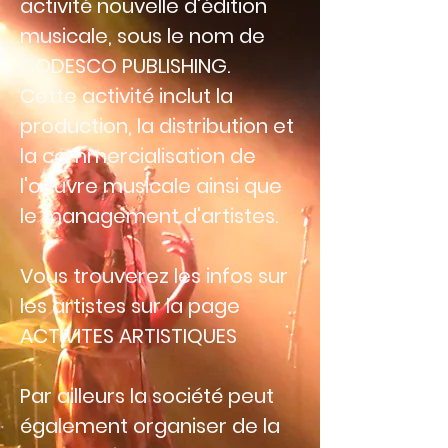
activité nouvelle d'édition
musicale, sous le nom de
CODESCO PUBLISHING.
Cette activité inclut la
production, la distribution et
la commercialisation de
l'oeuvre musicale ainsi que
le management d'artistes.
Vous trouverez les infos sur
les artistes sur la page
ACTIVITES ARTISTIQUES
Par ailleurs la société peut
également organiser de la