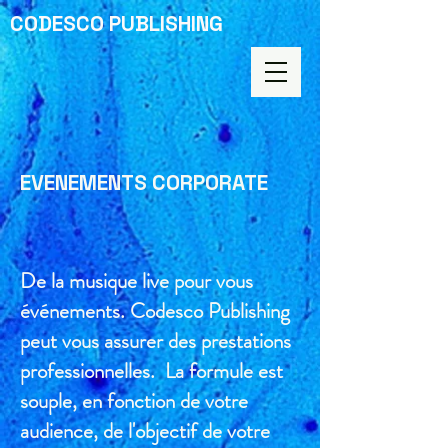
CODESCO PUBLISHING
EVENEMENTS CORPORATE
De la musique live pour vous
événements. Codesco Publishing
peut vous assurer des prestations
professionnelles. La formule est
souple, en fonction de votre
audience, de l'objectif de votre