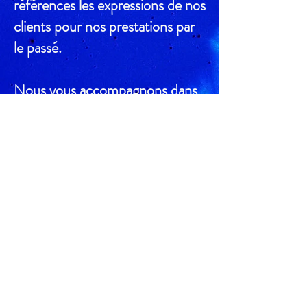
références les expressions de nos
clients pour nos prestations par
le passé.
Nous vous accompagnons dans
la démarche d'organisation, nous
répondrons aux questions que
vous aurez probablement.
événements général
événements corporate
devis événements
références év. privés