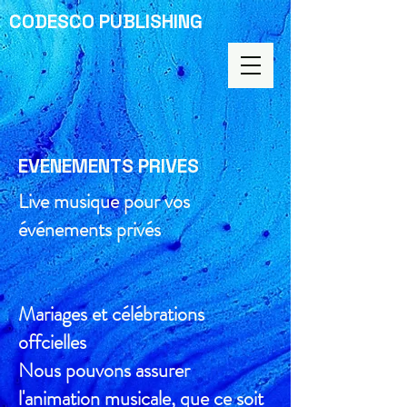
CODESCO PUBLISHING
EVENEMENTS PRIVES
Live musique pour vos
événements privés
Mariages et célébrations
offcielles
Nous pouvons assurer
l'animation musicale, que ce soit