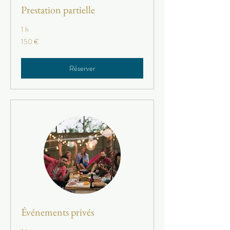
Prestation partielle
1 h
150
150 €
euros
Réserver
Événements privés