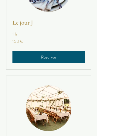
Le jour J
1 h
150
150 €
euros
Réserver