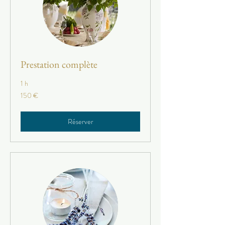
Prestation complète
1 h
150
150 €
euros
Réserver