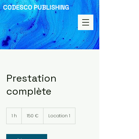
CODESCO PUBLISHING
Prestation
complète
150
euros
1 h
1
150 €
Location 1